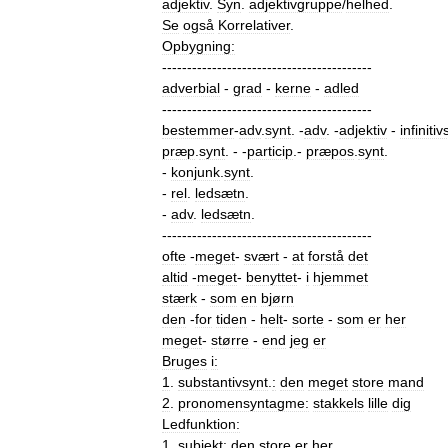
adjektiv
.
Syn
.
adjektivgruppe
/
helhed
.
Se
også
Korrelativer
.
Opbygning:
------------------------------------------
adverbial
-
grad
-
kerne
-
adled
------------------------------------------
bestemmer
-
adv
.
synt
. -
adv
. -
adjektiv
-
infiniti
præp
.
synt
. - -
particip
.-
præpos
.
synt
.
-
konjunk
.
synt
.
-
rel
.
ledsætn
.
-
adv
.
ledsætn
.
------------------------------------------
ofte
-
meget
-
svært
-
at
forstå
det
altid
-
meget
-
benyttet
-
i
hjemmet
stærk
-
som
en
bjørn
den
-
for
tiden
-
helt
-
sorte
-
som
er
her
meget
-
større
-
end
jeg
er
Bruges
i:
1
.
substantivsynt
.
:
den
meget
store
mand
2
.
pronomensyntagme:
stakkels
lille
dig
Ledfunktion:
1
.
subjekt:
den
store
er
her