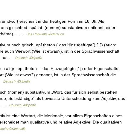
emdwort erscheint in der heutigen Form im 18. Jh. Als
aus gleichbed. spätlat. (nomen) substantivum entlehnt, einer
. (rhēma)… …
Das Herkunftswörterbuch
ctivum nach griech. epí theton („das Hinzugefügte“) [1]) (auch:
le auch Wiewort (Wie ist etwas?), ist in der Sprachwissenschaft
r eine …
Deutsch Wikipedia
ch altgr.: epí theton – ‚das Hinzugefügte‘[1]) oder Eigenschafts
t (Wie ist etwas?) genannt, ist in der Sprachwissenschaft die
 …
Deutsch Wikipedia
isch (nomen) substantivum „Wort, das für sich selbst bestehen
ende, Selbständige“ als bewusste Unterscheidung zum Adjektiv, das
er… …
Deutsch Wikipedia
iv ist eine Wortart, die Merkmale, vor allem Eigenschaften eines
scheidet man qualitative und relative Adjektive. Die qualitativen
tsche Grammatik