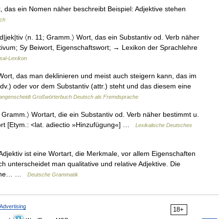
, das ein Nomen näher beschreibt Beispiel: Adjektive stehen
ch
|jek|tiv 〈n. 11; Gramm.〉 Wort, das ein Substantiv od. Verb näher
ktivum; Sy Beiwort, Eigenschaftswort; → Lexikon der Sprachlehre
sal-Lexikon
in Wort, das man deklinieren und meist auch steigern kann, das im
v.) oder vor dem Substantiv (attr.) steht und das diesem eine
angenscheidt Großwörterbuch Deutsch als Fremdsprache
ə]; Gramm.〉 Wortart, die ein Substantiv od. Verb näher bestimmt u.
ort [Etym.: <lat. adiectio »Hinzufügung«] …
Lexikalische Deutsches
jektiv ist eine Wortart, die Merkmale, vor allem Eigenschaften
 unterscheidet man qualitative und relative Adjektive. Die
iedene… …
Deutsche Grammatik
Advertising
18+