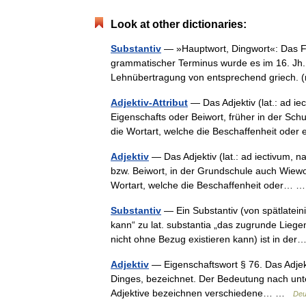
Look at other dictionaries:
Substantiv
— »Hauptwort, Dingwort«: Das Fr
grammatischer Terminus wurde es im 16. Jh. 
Lehnübertragung von entsprechend griech
Adjektiv-Attribut
— Das Adjektiv (lat.: ad ie
Eigenschafts oder Beiwort, früher in der Schu
die Wortart, welche die Beschaffenheit ode
Adjektiv
— Das Adjektiv (lat.: ad iectivum, na
bzw. Beiwort, in der Grundschule auch Wiewor
Wortart, welche die Beschaffenheit oder…
Substantiv
— Ein Substantiv (von spätlatein
kann“ zu lat. substantia „das zugrunde Lieg
nicht ohne Bezug existieren kann) ist in d
Adjektiv
— Eigenschaftswort § 76. Das Adjekt
Dinges, bezeichnet. Der Bedeutung nach unter
Adjektive bezeichnen verschiedene… …
Deu