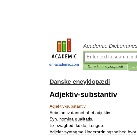
Academic Dictionarie
en-academic.com
Danske encyklopædi
In
Danske encyklopædi
Adjektiv-substantiv
Adjektiv
-
substantiv
Substantiv
dannet
af
et
adjektiv
.
Syn
.
nomina
qualitatis
.
Ex:
svaghed
,
kulde
,
længde
.
Adjektivsyntagme
Underordningshelhed
hvor