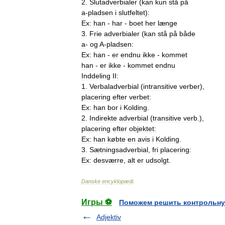
2
.
Slutadverbialer
(
kan
kun
stå
på
a
-
pladsen
i
slutfeltet
)
:
Ex:
han
-
har
-
boet
her
længe
3
.
Frie
adverbialer
(
kan
stå
på
både
a
-
og
A
-
pladsen:
Ex:
han
-
er
endnu
ikke
-
kommet
han
-
er
ikke
-
kommet
endnu
Inddeling
II:
1
.
Verbaladverbial
(
intransitive
verber
),
placering
efter
verbet:
Ex:
han
bor
i
Kolding
.
2
.
Indirekte
adverbial
(
transitive
verb
.),
placering
efter
objektet:
Ex:
han
købte
en
avis
i
Kolding
.
3
.
Sætningsadverbial
,
fri
placering:
Ex:
desværre
,
alt
er
udsolgt
.
Danske
encyklopædi
.
Игры ⚽
Поможем решить контрольну
Adjektiv