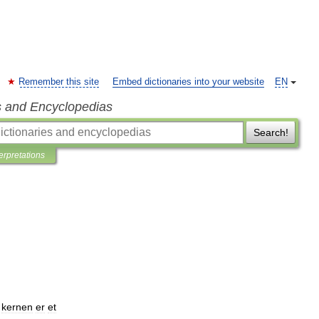
Remember this site
Embed dictionaries into your website
EN
s and Encyclopedias
Search!
terpretations
kernen
er
et