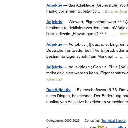
Adjektiv
— das Adjektiv, e (Grundstufe) Wort
häufig vor einem Substantiv …
Extremes Deuts
Adjektiv
— Wiewort; Eigenschaftswort * * * Ạd
bestimmt u. dekliniert werden kann; oV Adje
[<lat. adiectio „Hinzufügung“] * * *… …
Univer
Adjektiv
— Ạd·jek·tiv [ f] das; s, e; Ling; e
Deutschen entweder beim Verb (präd. oder ad
bestimmte Eigenschaft / ein Merkmal… …
L
Adjektiv
— Ạd|jek|tiv 〈n.; Gen.: s, Pl.: e [ v
meist dekliniert werden kann, Eigenschaftsw
Wörterbuch
Das Adjektiv
— Eigenschaftswort § 76. Das Ad
eines Dinges, bezeichnet. Der Bedeutung nach
qualitativen Adjektive bezeichnen versch
© Academic, 2000-2026
Contact us:
Technical Support
,