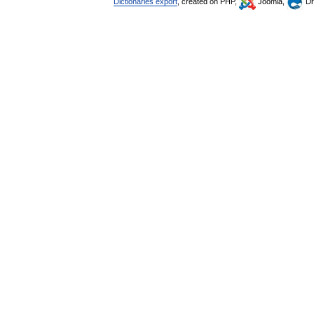
Dictionaries export
, created on PHP,
Joomla,
Dr