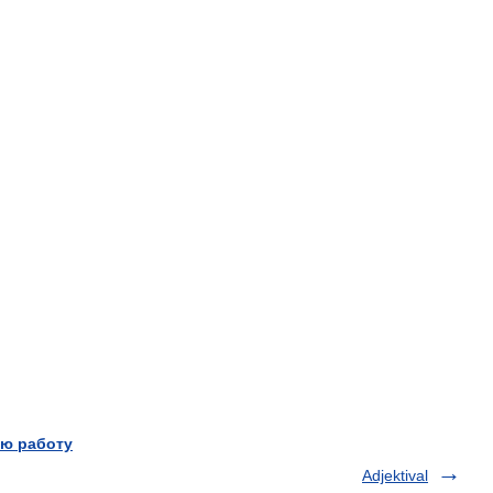
ю работу
Adjektival