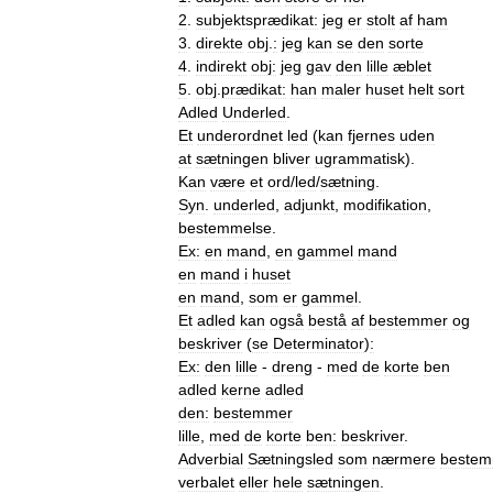
2
.
subjektsprædikat:
jeg
er
stolt
af
ham
3
.
direkte
obj
.
:
jeg
kan
se
den
sorte
4
.
indirekt
obj:
jeg
gav
den
lille
æblet
5
.
obj
.
prædikat:
han
maler
huset
helt
sort
Adled
Underled
.
Et
underordnet
led
(
kan
fjernes
uden
at
sætningen
bliver
ugrammatisk
).
Kan
være
et
ord
/
led
/
sætning
.
Syn
.
underled
,
adjunkt
,
modifikation
,
bestemmelse
.
Ex:
en
mand
,
en
gammel
mand
en
mand
i
huset
en
mand
,
som
er
gammel
.
Et
adled
kan
også
bestå
af
bestemmer
og
beskriver
(
se
Determinator
)
:
Ex:
den
lille
-
dreng
-
med
de
korte
ben
adled
kerne
adled
den:
bestemmer
lille
,
med
de
korte
ben:
beskriver
.
Adverbial
Sætningsled
som
nærmere
bestem
verbalet
eller
hele
sætningen
.