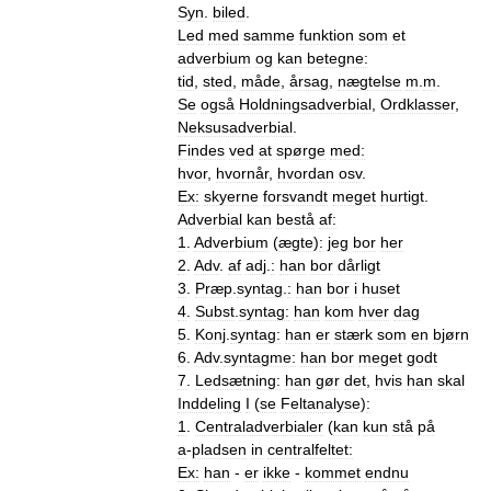
Syn
.
biled
.
Led
med
samme
funktion
som
et
adverbium
og
kan
betegne:
tid
,
sted
,
måde
,
årsag
,
nægtelse
m
.
m
.
Se
også
Holdningsadverbial
,
Ordklasser
,
Neksusadverbial
.
Findes
ved
at
spørge
med:
hvor
,
hvornår
,
hvordan
osv
.
Ex:
skyerne
forsvandt
meget
hurtigt
.
Adverbial
kan
bestå
af:
1
.
Adverbium
(
ægte
)
:
jeg
bor
her
2
.
Adv
.
af
adj
.
:
han
bor
dårligt
3
.
Præp
.
syntag
.
:
han
bor
i
huset
4
.
Subst
.
syntag:
han
kom
hver
dag
5
.
Konj
.
syntag:
han
er
stærk
som
en
bjørn
6
.
Adv
.
syntagme:
han
bor
meget
godt
7
.
Ledsætning:
han
gør
det
,
hvis
han
skal
Inddeling
I
(
se
Feltanalyse
)
:
1
.
Centraladverbialer
(
kan
kun
stå
på
a
-
pladsen
in
centralfeltet:
Ex:
han
-
er
ikke
-
kommet
endnu